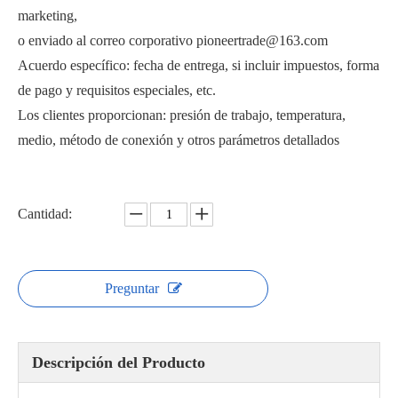
marketing,
o enviado al correo corporativo pioneertrade@163.com
Acuerdo específico: fecha de entrega, si incluir impuestos, forma
de pago y requisitos especiales, etc.
Los clientes proporcionan: presión de trabajo, temperatura,
Válvula de bola roscada 1000PSI PQ11F
Válvula de bola con abrazadera de 3 piezas Q81F
medio, método de conexión y otros parámetros detallados
Cantidad:
Preguntar
Descripción del Producto
Válvula de bola de soldadura de 3 piezas Q361F-16
Válvula de bola roscada 2000PSI PQ11F-2000PSI