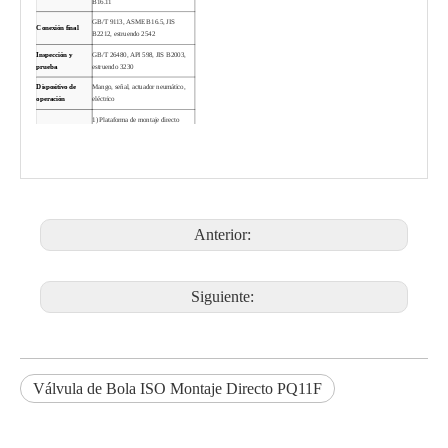
B16.11
GB/T 9113, ASME B16.5, JIS
Conexión final
B2212, estruendo 2542
Inspección y
GB/T 26480, API 598, JIS B2003,
prueba
estruendo 3230
Dispositivo de
Mango, señal, actuador neumático,
operación
eléctrico
1) Plataforma de montaje directo
ISO5211
2) cuerpo de fundición de inversión
3) Vástago a prueba de reventones
Característica de
4) Dispositivo antiestático opcional
diseño
5) Ajuste de puerto en V opcional
6) Mango de dispositivo de bloqueo
opcional
Anterior:
7) diseño como requisito del cliente
1 válvula de bola con extremo de rosca para productos químicos HVAC
Válvula de bola para soldar a tope PQ61F
Siguiente:
Válvula de Bola ISO Montaje Directo PQ11F