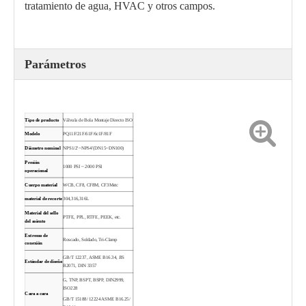
tratamiento de agua, HVAC y otros campos.
Parámetros
Válvula de bola de 3 piezas Q11F
Válvula de bola con extremo roscado 1000PSI PQ11PPL
Tipo de producto
Válvula de Bola Montaje Directo ISO
Modelo
PQ11F/21F/61F/6c1F/81F
Diámetro nominal
NPS1/2'~NPS4'(DN15~DN100)
Presión
1000 PSI ~ 2000 PSI
operacional
Cuerpo material
WCB, CF8, CF8M, CF3Metc
material de recorte
304,316,316L
Material del sello
PTFE, PPL, RTFE, PEEK, etc.
del asiento
Extremo de
Roscado, Soldado, Tri-Clamp
conexión
GB/T 12237, ASME B16.34, JIS
Estándar de diseño
B2071, DIN 3357
G, TNP, BSPT, BSPP, DIN2999,
ISO228
Válvula de bola de soldadura por encastre PQ6C1F
Sistemas HVAC de válvula de bola roscada de montaje ISO
Cara a cara
GB/T 15188/ 12224 ASME B16.25/