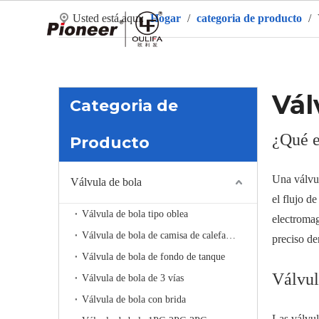
Usted está aquí:
Hogar
/
categoria de producto
/
Ho
Vál
Categoria de
¿Qué e
Producto
Una válvul
Válvula de bola
el flujo d
Válvula de bola tipo oblea
electroma
Válvula de bola de camisa de calefacción
preciso de
Válvula de bola de fondo de tanque
Válvul
Válvula de bola de 3 vías
Válvula de bola con brida
Las válvul