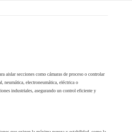
Español
Video
Noticias
Contacto
para aislar secciones como cámaras de proceso o controlar
l, neumática, electroneumática, eléctrica o
ones industriales, asegurando un control eficiente y
ciones que exigen la máxima pureza y estabilidad, como la