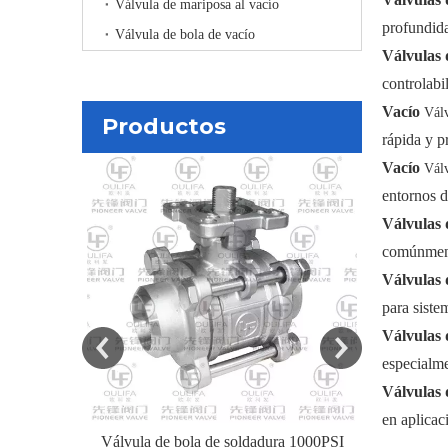
Válvula de mariposa al vacío
profundida
Válvula de bola de vacío
Válvulas 
controlabi
Vacío
Vál
Productos
rápida y p
Vacío
Válv
Válvula de 
entornos d
vástag
Válvulas 
comúnmente
Válvulas 
para siste
Válvulas 
especialme
Válvulas 
en aplicac
ra 1000PSI
Válvula de bola con brida de señal aislada