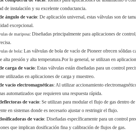
d de instalación y su excelente conductancia.
de ángulo de vacío
: De aplicación universal, estas válvulas son de t
lidad excepcional.
: Diseñadas principalmente para aplicaciones de control
vulas de mariposa
recisa.
: Las válvulas de bola de vacío de Pioneer ofrecen sólidas c
ulas de bola
bola para fondo de tanque con
e alta presión y alta temperatura.Por lo general, se utilizan en aplicaci
o inclinado XGQ41F-16P
de carga de vacío
: Estas válvulas están diseñadas para un control preci
 utilizadas en aplicaciones de carga y muestreo.
de vacío electromagnéticas
: Al utilizar accionamiento electromagnético
mas automatizados que requieren una respuesta rápida.
deflectoras de vacío
: Se utilizan para modular el flujo de gas dentro de
nte en sistemas donde es necesario ajustar o restringir el flujo.
dosificadoras de vacío
: Diseñadas específicamente para un control pre
iones que implican dosificación fina y calibración de flujos de gas.