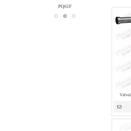
para medios viscosos
Válvul