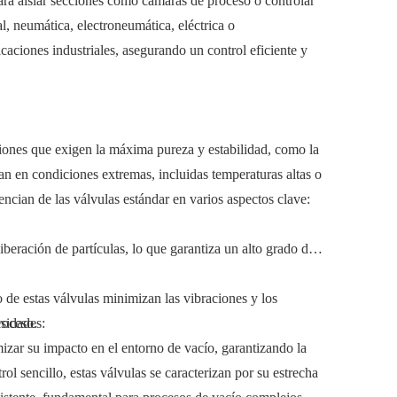
para aislar secciones como cámaras de proceso o controlar
l, neumática, electroneumática, eléctrica o
caciones industriales, asegurando un control eficiente y
ciones que exigen la máxima pureza y estabilidad, como la
n en condiciones extremas, incluidas temperaturas altas o
ncian de las válvulas estándar en varios aspectos clave:
iberación de partículas, lo que garantiza un alto grado de
 de estas válvulas minimizan las vibraciones y los
roceso.
esidades:
izar su impacto en el entorno de vacío, garantizando la
rol sencillo, estas válvulas se caracterizan por su estrecha