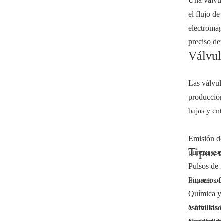
Una válvul
el flujo d
electroma
preciso de
Válvul
Las válvul
producción
bajas y en
Emisión de
Tipos 
pureza ese
Pulsos de 
impactos d
Pioneer of
Química y 
estabilidad
Válvulas 