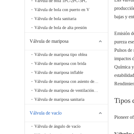
Válvula de bola 1PC-2PC-3PC
producción
Válvula de bola con puerto en V
bajas y en
Válvula de bola sanitaria
Válvula de bola de alta presión
Emisión de
Válvula de mariposa
pureza ese
Pulsos de 
Válvula de mariposa tipo oblea
impactos d
Válvula de mariposa con brida
Química y 
Válvula de mariposa inflable
estabilidad
Válvula de mariposa con asiento de metal
Rendimient
Válvula de mariposa de ventilación de alta temperatura
Tipos 
Válvula de mariposa sanitaria
Válvula de vacío
Pioneer of
Válvula de ángulo de vacío
Válvulas 