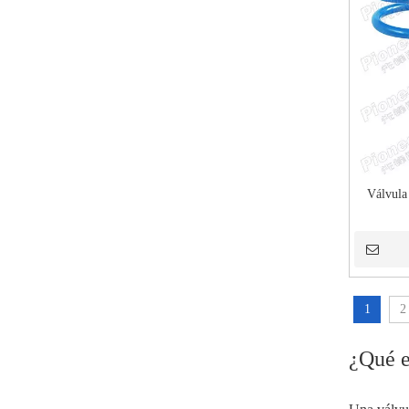
Válvula
1
2
¿Qué e