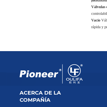
Rendimient
profundida
Válvulas 
controlabi
Vacío
Vál
rápida y p
Vacío
Vál
entornos d
Válvulas 
comúnmente
Válvulas 
para siste
Válvulas 
especialme
Válvulas 
ACERCA DE LA
en aplicac
COMPAÑÍA