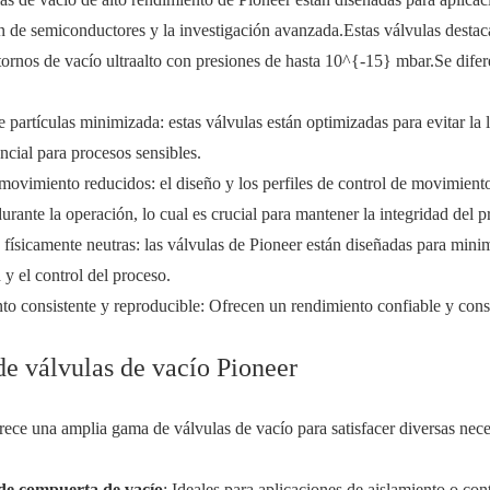
 de semiconductores y la investigación avanzada.Estas válvulas destaca
tornos de vacío ultraalto con presiones de hasta 10^{-15} mbar.Se difere
 partículas minimizada: estas válvulas están optimizadas para evitar la l
ncial para procesos sensibles.
movimiento reducidos: el diseño y los perfiles de control de movimiento
urante la operación, lo cual es crucial para mantener la integridad del p
físicamente neutras: las válvulas de Pioneer están diseñadas para minim
 y el control del proceso.
o consistente y reproducible: Ofrecen un rendimiento confiable y cons
de válvulas de vacío Pioneer
rece una amplia gama de válvulas de vacío para satisfacer diversas nec
de compuerta de vacío
: Ideales para aplicaciones de aislamiento o cont