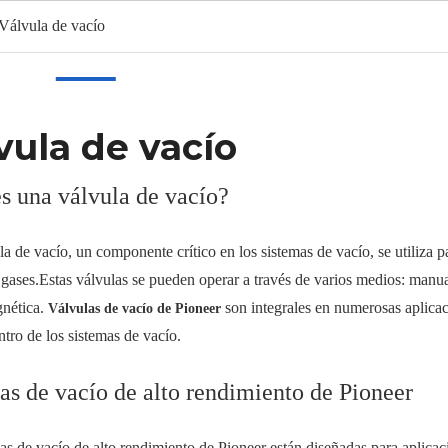
Válvula de vacío
gar
Productos
CALIENTE
Sobre nosotros
Solicitud
vula de vacío
s una válvula de vacío?
a de vacío, un componente crítico en los sistemas de vacío, se utiliza 
e gases.Estas válvulas se pueden operar a través de varios medios: manua
gnética.
son integrales en numerosas aplicaci
Válvulas de vacío de Pioneer
ntro de los sistemas de vacío.
as de vacío de alto rendimiento de Pioneer
as de vacío de alto rendimiento de Pioneer están diseñadas para aplica