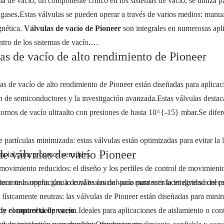
a de vacío, un componente crítico en los sistemas de vacío, se utiliza 
e gases.Estas válvulas se pueden operar a través de varios medios: manua
gnética.
Válvulas de vacío de Pioneer
son integrales en numerosas apli
ntro de los sistemas de vacío.
as de vacío de alto rendimiento de Pioneer
as de vacío de alto rendimiento de Pioneer están diseñadas para aplica
 de semiconductores y la investigación avanzada.Estas válvulas destaca
tornos de vacío ultraalto con presiones de hasta 10^{-15} mbar.Se difere
 partículas minimizada: estas válvulas están optimizadas para evitar la l
de válvulas de vacío Pioneer
ncial para procesos sensibles.
movimiento reducidos: el diseño y los perfiles de control de movimiento
urante la operación, lo cual es crucial para mantener la integridad del p
rece una amplia gama de válvulas de vacío para satisfacer diversas nec
físicamente neutras: las válvulas de Pioneer están diseñadas para minim
 y el control del proceso.
de compuerta de vacío
: Ideales para aplicaciones de aislamiento o cont