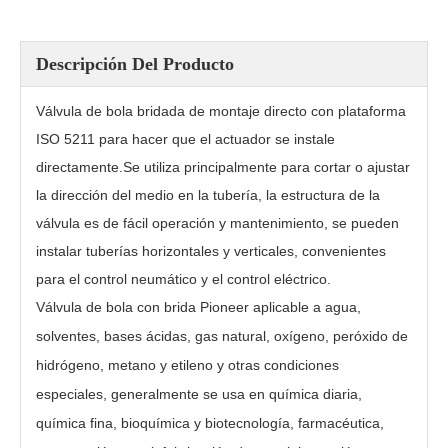
Descripción Del Producto
Válvula de bola bridada de montaje directo con plataforma
ISO 5211 para hacer que el actuador se instale
directamente.Se utiliza principalmente para cortar o ajustar
la dirección del medio en la tubería, la estructura de la
válvula es de fácil operación y mantenimiento, se pueden
instalar tuberías horizontales y verticales, convenientes
para el control neumático y el control eléctrico.
Válvula de bola con brida Q41F-16P
Válvula de bola con brida de 3 piezas PQ41F-800Lb
Válvula de bola con brida Pioneer aplicable a agua,
solventes, bases ácidas, gas natural, oxígeno, peróxido de
hidrógeno, metano y etileno y otras condiciones
especiales, generalmente se usa en química diaria,
química fina, bioquímica y biotecnología, farmacéutica,