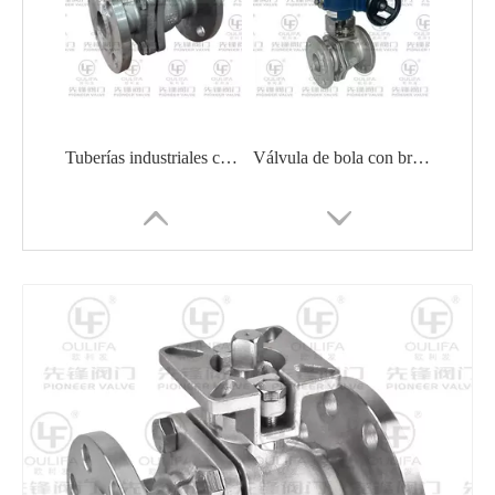
Tuberías industriales con válvula de bola con brida JIS 10K
Válvula de bola con brida eléctrica Q941F
Válvula de bola estándar DIN Q41F-16P
Válvula de bola con brida neumática con almohadilla de montaje directo