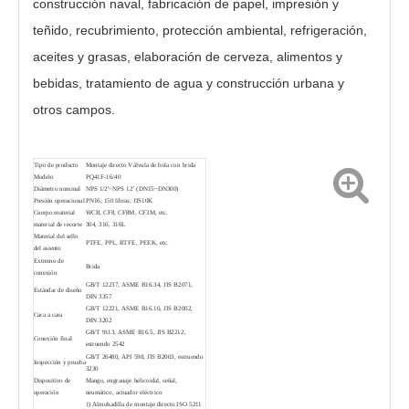
construcción naval, fabricación de papel, impresión y
teñido, recubrimiento, protección ambiental, refrigeración,
aceites y grasas, elaboración de cerveza, alimentos y
bebidas, tratamiento de agua y construcción urbana y
otros campos.
Válvula de bola con brida de uso general Petróleo Gas
Válvula de bola con brida de 3 piezas PQ41F-1000PSI
Tipo de producto
Montaje directo
Válvula de bola con brida
Modelo
PQ41F-16/40
Diámetro nominal
NPS 1/2'~NPS 12' (DN15~DN300)
Presión operacional
PN16, 150 libras, JIS10K
Cuerpo material
WCB, CF8, CF8M, CF3M, etc.
material de recorte
304, 316, 316L
Material del sello
PTFE, PPL, RTFE, PEEK, etc.
del asiento
Extremo de
Brida
conexión
GB/T 12237, ASME B16.34, JIS B2071,
Estándar de diseño
DIN 3357
GB/T 12221, ASME B16.10, JIS B2002,
Cara a cara
DIN 3202
GB/T 9113, ASME B16.5, JIS B2212,
Conexión final
estruendo 2542
GB/T 26480, API 598, JIS B2003, estruendo
Inspección y prueba
3230
Dispositivo de
Mango, engranaje helicoidal, señal,
Válvula de bola con brida de 150 libras Q41F-300 libras
Plantas químicas con válvula de bola con brida de plataforma alta
operación
neumático, actuador eléctrico
1) Almohadilla de montaje directo ISO 5211