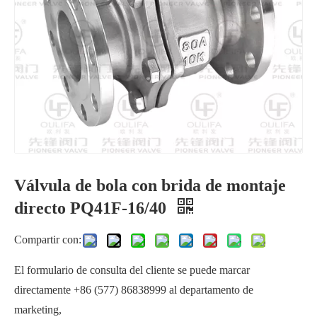
Válvula de bola con brida de montaje
Válvula de bola con extremo de brida JIS Q41F-10K
Válvula de bola estándar ANSI Q41F-150Lb
directo PQ41F-16/40
Compartir con:
El formulario de consulta del cliente se puede marcar
directamente +86 (577) 86838999 al departamento de
marketing,