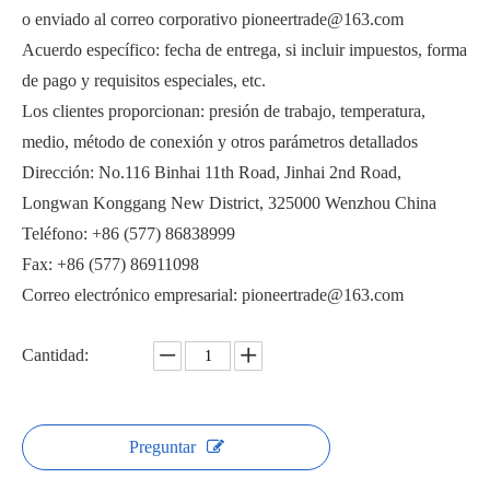
o enviado al correo corporativo pioneertrade@163.com
Acuerdo específico: fecha de entrega, si incluir impuestos, forma
de pago y requisitos especiales, etc.
Los clientes proporcionan: presión de trabajo, temperatura,
medio, método de conexión y otros parámetros detallados
Válvula de bola con brida eléctrica con almohadilla de montaje directo PQ941F
Válvula de bola con brida neumática Q641F
Dirección: No.116 Binhai 11th Road, Jinhai 2nd Road,
Longwan Konggang New District, 325000 Wenzhou China
Teléfono: +86 (577) 86838999
Fax: +86 (577) 86911098
Correo electrónico empresarial: pioneertrade@163.com
Cantidad:
Preguntar
Plantas de agua con válvula de bola con brida estándar DIN
Válvula de bola con brida con almohadilla de montaje directo PQ41F-16P