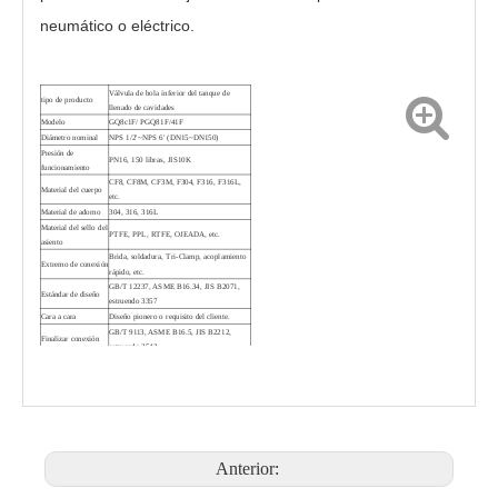
neumático o eléctrico.
Válvula de bola inferior del tanque de
tipo de producto
llenado de cavidades
Modelo
GQ8c1F/ PGQ81F/41F
Diámetro nominal
NPS 1/2'~NPS 6' (DN15~DN150)
Presión de
PN16, 150 libras, JIS10K
funcionamiento
Válvula de bola para fondo de tanque sanitario XGQ41F
Válvula de bola inferior del tanque de descarga Camlock PGQ8k1F-16RL
CF8, CF8M, CF3M, F304, F316, F316L,
Material del cuerpo
etc.
Material de adorno
304, 316, 316L
Material del sello del
PTFE, PPL, RTFE, OJEADA, etc.
asiento
Brida, soldadura, Tri-Clamp, acoplamiento
Extremo de conexión
rápido, etc.
GB/T 12237, ASME B16.34, JIS B2071,
Estándar de diseño
estruendo 3357
Cara a cara
Diseño pionero o requisito del cliente.
GB/T 9113, ASME B16.5, JIS B2212,
Finalizar conexión
estruendo 2542
GB/T 26480, API 598, JIS B2003,
Inspección y prueba
estruendo 3230
Dispositivo de
Mango, actuador neumático, eléctrico.
operación
1) Dispositivo antiestático opcional
Característica de
2) Puerto de purga opcional
diseño
3) Camisa calefactora opcional
Anterior:
4) Pulido sanitario opcional