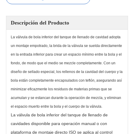
Válvula de bola inferior del tanque de llenado de cavidad PGQ81F
Válvula inferior de descarga neumática PGQ641F
Descripción del Producto
La válvula de bola inferior del tanque de llenado de cavidad adopta
un montaje empotrado, la brida de la válvula se suelda directamente
en la entrada inferior para crear un espacio mínimo entre la bola y el
fondo, de modo que el medio se mezcle completamente. Con un
diseño de sellado especial, los rellenos de la cavidad del cuerpo y la
bola están completamente encapsulados con teflón, asegurando así
minimizar eficazmente los residuos de materias primas que se
Válvula neumática de fondo de tanque con vástago inclinado XGQ641F-16P
Válvula de bola en el fondo del tanque con vástago inclinado para una fácil instalación del actuador
acumulan y se estancan durante la operación de mezcla, y eliminan
el espacio muerto entre la bola y el cuerpo de la válvula.
La válvula de bola inferior del tanque de llenado de
cavidades disponible para operación manual o con
plataforma de montaje directo ISO se aplica al control