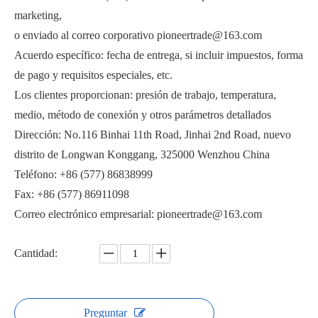
marketing,
o enviado al correo corporativo pioneertrade@163.com
Acuerdo específico: fecha de entrega, si incluir impuestos, forma
de pago y requisitos especiales, etc.
Los clientes proporcionan: presión de trabajo, temperatura,
medio, método de conexión y otros parámetros detallados
Válvula neumática de fondo de tanque VPGQ81F
Válvula de bola de fondo rasante con vástago inclinado
Dirección: No.116 Binhai 11th Road, Jinhai 2nd Road, nuevo
distrito de Longwan Konggang, 325000 Wenzhou China
Teléfono: +86 (577) 86838999
Fax: +86 (577) 86911098
Correo electrónico empresarial: pioneertrade@163.com
Cantidad:
Preguntar