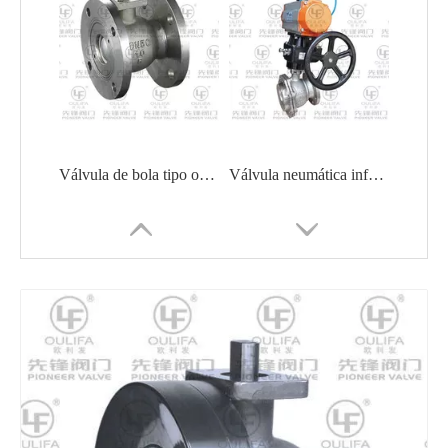
Válvula de bola tipo oblea duradera de acero inoxidable para aplicaciones industriales
Válvula neumática inferior del tanque XGQ641PPL