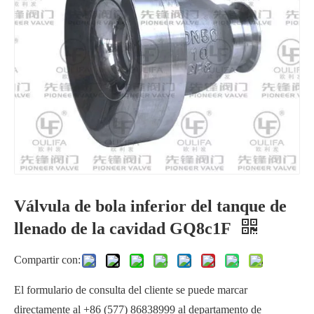
Válvula de bola para fondo de tanque con vástago inclinado XGQ41F-10K
Válvula neumática de fondo de tanque PQ68c1F
Válvula de bola inferior del tanque de
Válvula de fondo de tanque accionada neumáticamente XGQ641F
Válvula de bola inferior del tanque de antibiótico KGQ81F-16R
llenado de la cavidad GQ8c1F
Compartir con:
El formulario de consulta del cliente se puede marcar
directamente al +86 (577) 86838999 al departamento de