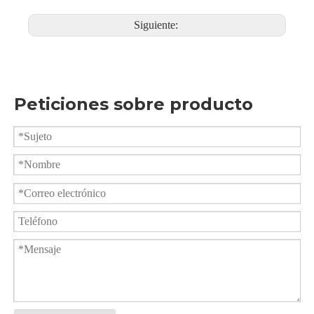
Válvula de bola de descarga inferior de acoplamiento rápido Q8c1F
Válvula de bola de descarga inferior con brida Q4c1F
Siguiente:
Peticiones sobre producto
Válvula de bola inferior del tanque de extensión de vástago XGQ41FC-16R
Válvula de bola para fondo de tanque Tri-Clamp PGQ81F