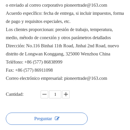
o enviado al correo corporativo pioneertrade@163.com
Acuerdo específico: fecha de entrega, si incluir impuestos, forma
de pago y requisitos especiales, etc.
Los clientes proporcionan: presión de trabajo, temperatura,
medio, método de conexión y otros parámetros detallados
Válvula de bola con chaqueta de brida integrada
Válvula de bola de descarga con camisa para espacios estrechos
Dirección: No.116 Binhai 11th Road, Jinhai 2nd Road, nuevo
distrito de Longwan Konggang, 325000 Wenzhou China
Teléfono: +86 (577) 86838999
Fax: +86 (577) 86911098
Correo electrónico empresarial: pioneertrade@163.com
Cantidad:
Preguntar
Diseño de patrón corto de válvula de bola con camisa tipo wafer
Válvula de bola de tres vías con camisa tipo oblea para chocolate