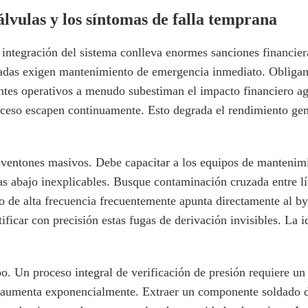
álvulas y los síntomas de falla temprana
la integración del sistema conlleva enormes sanciones financi
tadas exigen mantenimiento de emergencia inmediato. Obligan 
ntes operativos a menudo subestiman el impacto financiero ag
eso escapen continuamente. Esto degrada el rendimiento gener
eventones masivos. Debe capacitar a los equipos de mantenimi
guas abajo inexplicables. Busque contaminación cruzada entre 
ido de alta frecuencia frecuentemente apunta directamente al b
ntificar con precisión estas fugas de derivación invisibles. La
ipo. Un proceso integral de verificación de presión requiere u
ón aumenta exponencialmente. Extraer un componente soldado 