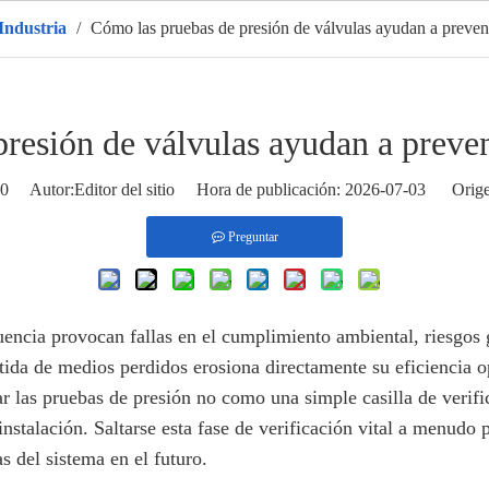
 Industria
/
Cómo las pruebas de presión de válvulas ayudan a preven
gar
Productos
CALIENTE
Sobre nosotros
Solicitud
resión de válvulas ayudan a preve
0
Autor:Editor del sitio Hora de publicación: 2026-07-03 Orige
Preguntar
uencia provocan fallas en el cumplimiento ambiental, riesgos 
tida de medios perdidos erosiona directamente su eficiencia o
ar las pruebas de presión no como una simple casilla de verif
a instalación. Saltarse esta fase de verificación vital a menudo
s del sistema en el futuro.