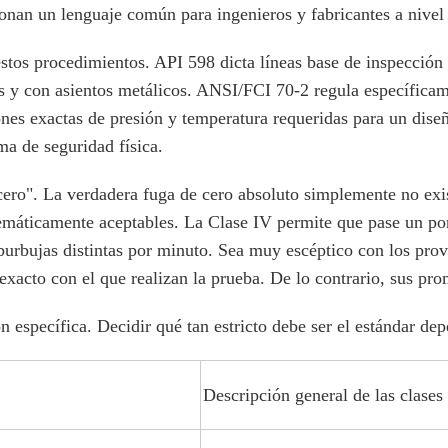
ionan un lenguaje común para ingenieros y fabricantes a nivel
tos procedimientos. API 598 dicta líneas base de inspección y
s y con asientos metálicos. ANSI/FCI 70-2 regula específicame
nes exactas de presión y temperatura requeridas para un diseñ
a de seguridad física.
ero". La verdadera fuga de cero absoluto simplemente no exis
temáticamente aceptables. La Clase IV permite que pase un po
burbujas distintas por minuto. Sea muy escéptico con los pro
exacto con el que realizan la prueba. De lo contrario, sus pr
ón específica. Decidir qué tan estricto debe ser el estándar 
Descripción general de las clas