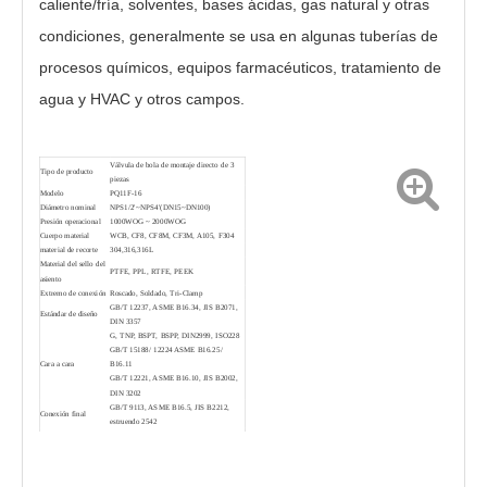
caliente/fría, solventes, bases ácidas, gas natural y otras
condiciones, generalmente se usa en algunas tuberías de
procesos químicos, equipos farmacéuticos, tratamiento de
agua y HVAC y otros campos.
Válvula de bola de 3 piezas Q11F
Válvula de bola de alto rendimiento 2000PSI PQ6c1F
Válvula de bola de montaje directo de 3
Tipo de producto
piezas
Modelo
PQ11F-16
Diámetro nominal
NPS1/2'~NPS4'(DN15~DN100)
Presión operacional
1000WOG ~ 2000WOG
Cuerpo material
WCB, CF8, CF8M, CF
3M, A105, F304
material de recorte
304,316,316L
Material del sello del
PTFE, PPL, RTFE, PEEK
asiento
Extremo de conexión
Roscado, Soldado, Tri-Clamp
GB/T 12237, ASME B16.34, JIS B2071,
Estándar de diseño
DIN 3357
G, TNP, BSPT, BSPP, DIN2999, ISO228
GB/T 15188/ 12224 ASME B16.25/
Cara a cara
B16.11
GB/T 12221, ASME B16.10, JIS B2002,
DIN 3202
GB/T 9113, ASME B16.5, JIS B2212,
Conexión final
estruendo 2542
GB/T 26480, API 598, JIS B2003,
Inspección y prueba
estruendo 3230
Válvula de bola de soldadura 1000PSI PQ61F
Válvula de bola de soldadura a tope de 3 piezas Q61F
Dispositivo de
Mango, señal, actuador neumático,
operación
eléctrico