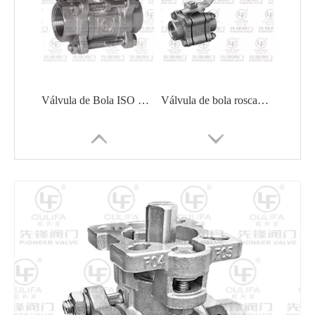
Válvula de Bola ISO Montaje Directo PQ11F
Válvula de bola roscada de 3 piezas Q11F-100P
Sustancia química soldada con autógena 1000PSI del aceite de la construcción naval de la válvula de bola
Válvula de bola de soldadura de 3 piezas Q361F-16