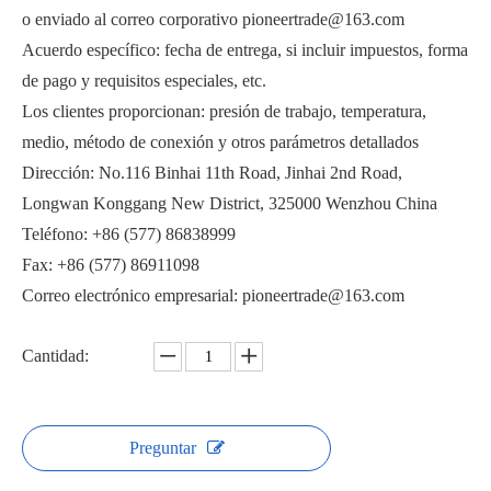
o enviado al correo corporativo pioneertrade@163.com
Acuerdo específico: fecha de entrega, si incluir impuestos, forma
de pago y requisitos especiales, etc.
Los clientes proporcionan: presión de trabajo, temperatura,
medio, método de conexión y otros parámetros detallados
Válvula de bola de alta presión 2000PSI
Válvula de bola 1000PSI PQ6C1F
Dirección: No.116 Binhai 11th Road, Jinhai 2nd Road,
Longwan Konggang New District, 325000 Wenzhou China
Teléfono: +86 (577) 86838999
Fax: +86 (577) 86911098
Correo electrónico empresarial: pioneertrade@163.com
Cantidad:
Preguntar
Válvula de bola de 3 piezas Q21F
Válvula de bola roscada 2000PSI PQ11F-2000PSI