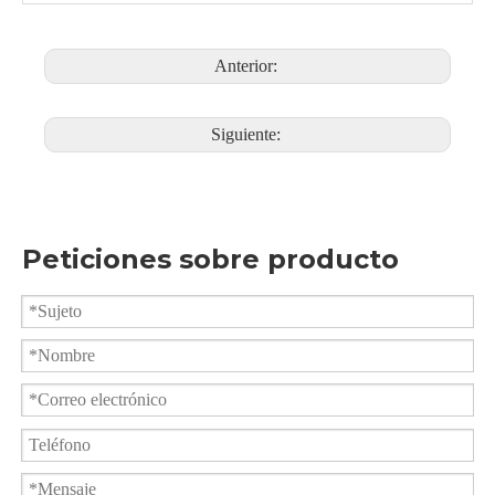
1) Plataforma de montaje directo ISO 5211
opcional
Característica de
2) Dispositivo antiestático opcional
diseño
3) Mango de dispositivo de bloqueo
Anterior:
opcional
Siguiente:
Peticiones sobre producto
Válvula de bola de extremo de rosca 1PC Q11F-16P
Válvula de bola de triple abrazadera 2000PSI PQ81F-2000PSI