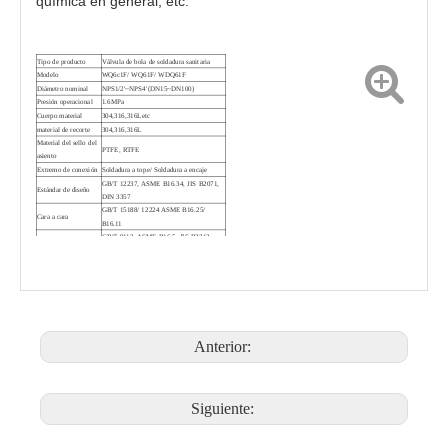
química en general, etc.
Tipo de producto
Válvula de bola de soldadura sanitaria
Modelo
WQ6c1F/ WQ61F/ WDQ61F
Diámetro nominal
NPS1/2'~NPS4'(DN15~DN100)
Presión operacional
1.6MPa
Cuerpo material
304,316,316Letc
Válvula de bola roscada sanitaria WQ21F
Válvula de bola de abrazadera tipo mariposa sanitaria WDQ81F-10P
material de recorte
304,316,316L
Material del sello del
PTFE, RTFE
asiento
Extremo de conexión
Soldadura a tope/ Soldadura a encaje
GB/T 12237, ASME B16.34, JIS B2071,
Estándar de diseño
DIN 3357
GB/T 15188/ 12224 ASME B16.25/
Cara a cara
B16.11
GB/T 9113, ASME B16.5, JIS B2212,
Conexión final
estruendo 2542
GB/T 26480, API 598, JIS B2003,
Inspección y prueba
estruendo 3230
Dispositivo de
Mango, señal, actuador neumático,
operación
eléctrico
Anterior:
Siguiente:
Válvula de bola de acoplamiento rápido sanitario WQ8k1F
Válvula de bola sanitaria de triple abrazadera para resistencia a productos químicos