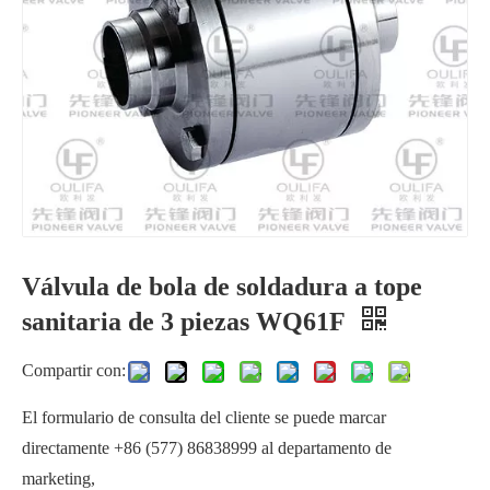
Válvula de bola de soldadura a tope
Válvula de bola sanitaria llena de cavidad WQ6c1F
Válvula de bola sanitaria tipo wafer WSQ72F
sanitaria de 3 piezas WQ61F
Compartir con:
El formulario de consulta del cliente se puede marcar
directamente +86 (577) 86838999 al departamento de
marketing,