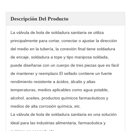
Descripción Del Producto
La válvula de bola de soldadura sanitaria se utiliza
principalmente para cortar, conectar o ajustar la dirección
del medio en la tubería, la conexión final tiene soldadura
de encaje, soldadura a tope y tipo mariposa soldada,
puede diseñarse con un cuerpo de tres piezas que es fácil
de mantener y reemplazo.El sellado contiene un fuerte
rendimiento resistente a ácidos, álcalis y altas
Válvula sanitaria de bola de 3 vías con brida suelta WQ945F
Válvula de bola sanitaria tipo mariposa soldada a tope PTFE RTFE
temperaturas, medios aplicables como agua potable,
alcohol, aceites, productos químicos farmacéuticos y
medios de alta corrosión química, etc.
La válvula de bola de soldadura sanitaria es una solución
ideal para las industrias alimentaria, farmacéutica y