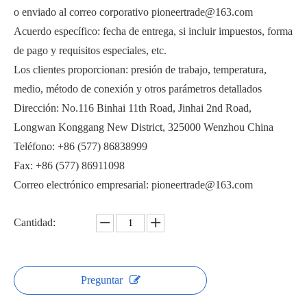
o enviado al correo corporativo pioneertrade@163.com
Acuerdo específico: fecha de entrega, si incluir impuestos, forma
de pago y requisitos especiales, etc.
Los clientes proporcionan: presión de trabajo, temperatura,
medio, método de conexión y otros parámetros detallados
Válvula de bola roscada sanitaria WQ21F
Válvula de bola de 3 vías con brida sanitaria WSQ75F
Dirección: No.116 Binhai 11th Road, Jinhai 2nd Road,
Longwan Konggang New District, 325000 Wenzhou China
Teléfono: +86 (577) 86838999
Fax: +86 (577) 86911098
Correo electrónico empresarial: pioneertrade@163.com
Cantidad:
Preguntar
Válvula de bola de brida sanitaria WQ41F
Válvula de bola de soldadura sanitaria WQ61F