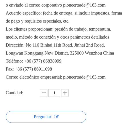
o enviado al correo corporativo pioneertrade@163.com
Acuerdo específico: fecha de entrega, si incluir impuestos, forma
de pago y requisitos especiales, etc.
Los clientes proporcionan: presión de trabajo, temperatura,
medio, método de conexión y otros parámetros detallados
Válvula de bola roscada sanitaria WQ21F
Válvula de bola sanitaria tipo wafer WSQ72F
Dirección: No.116 Binhai 11th Road, Jinhai 2nd Road,
Longwan Konggang New District, 325000 Wenzhou China
Teléfono: +86 (577) 86838999
Fax: +86 (577) 86911098
Correo electrónico empresarial: pioneertrade@163.com
Cantidad:
Preguntar
Válvula de bola de 3 vías con brida sanitaria WSQ75F
Válvula de bola de brida sanitaria WQ41F