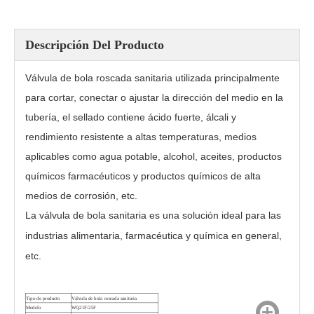
Descripción Del Producto
Válvula de bola roscada sanitaria utilizada principalmente
para cortar, conectar o ajustar la dirección del medio en la
tubería, el sellado contiene ácido fuerte, álcali y
rendimiento resistente a altas temperaturas, medios
aplicables como agua potable, alcohol, aceites, productos
químicos farmacéuticos y productos químicos de alta
medios de corrosión, etc.
Válvula de bola de soldadura sanitaria WQ61F
Válvula sanitaria de bola de 3 vías con brida suelta WQ945F
La válvula de bola sanitaria es una solución ideal para las
industrias alimentaria, farmacéutica y química en general,
etc.
Tipo de producto
Válvula de bola roscada sanitaria
Modelo
WQ21F/25F