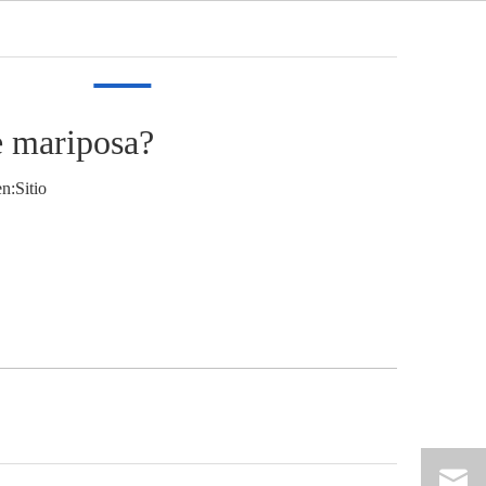
Español
Video
Noticias
Contacto
de mariposa?
n:
Sitio