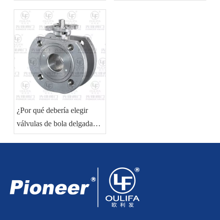
almohadillas ISO en
la eficiencia de sus sistemas
sistemas industriales?
de plomería?
¿Por qué debería elegir
válvulas de bola delgadas
para aplicaciones de ahorro
de espacio en los sistemas
de tuberías?