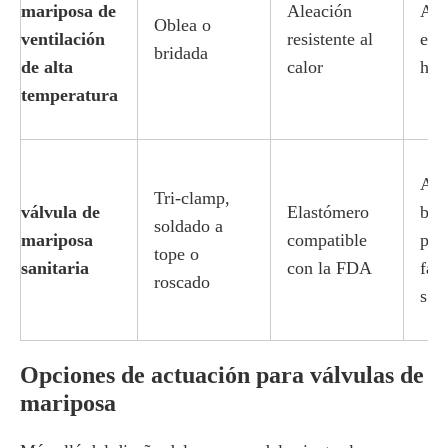
mariposa de
Aleación
Aire
Oblea o
ventilación
resistente al
esc
bridada
de alta
calor
hor
temperatura
Ali
Tri-clamp,
válvula de
Elastómero
beb
soldado a
mariposa
compatible
pro
tope o
sanitaria
con la FDA
far
roscado
s.
Opciones de actuación para válvulas de
mariposa