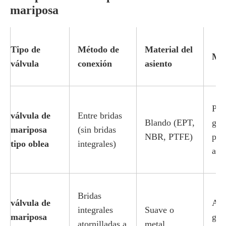
mariposa
Tipo de
Método de
Material del
Mej
válvula
conexión
asiento
Pro
válvula de
Entre bridas
Blando (EPT,
gen
mariposa
(sin bridas
NBR, PTFE)
pre
tipo oblea
integrales)
a m
Bridas
válvula de
Alt
integrales
Suave o
mariposa
gra
atornilladas a
metal