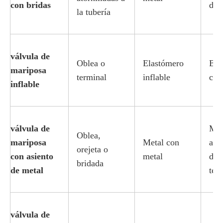
con bridas
diá
la tubería
válvula de
Oblea o
Elastómero
Baj
mariposa
terminal
inflable
cer
inflable
válvula de
Med
Oblea,
mariposa
Metal con
abr
orejeta o
con asiento
metal
de a
bridada
de metal
tem
válvula de