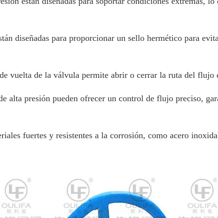
resión están diseñadas para soportar condiciones extremas, lo
stán diseñadas para proporcionar un sello hermético para evitar
e vuelta de la válvula permite abrir o cerrar la ruta del flujo
de alta presión pueden ofrecer un control de flujo preciso, ga
riales fuertes y resistentes a la corrosión, como acero inoxid