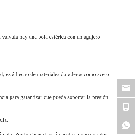
a válvula hay una bola esférica con un agujero
ral, está hecho de materiales duraderos como acero
encia para garantizar que pueda soportar la presión
ula.
lvula. Por lo general, están hechos de materiales