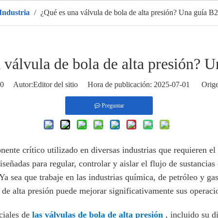
 Industria
/
¿Qué es una válvula de bola de alta presión? Una guía B
gar
Productos
CALIENTE
Sobre nosotros
Solicitud
 válvula de bola de alta presión? 
0
Autor:Editor del sitio Hora de publicación: 2025-07-01 Orige
Preguntar
ente crítico utilizado en diversas industrias que requieren el 
iseñadas para regular, controlar y aislar el flujo de sustancia
Ya sea que trabaje en las industrias química, de petróleo y ga
 de alta presión puede mejorar significativamente sus operaci
ciales de
las válvulas de bola de alta presión
, incluido su d