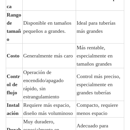
ca
Rango
de
Disponible en tamaños
Ideal para tuberías
tamañ
pequeños a grandes.
más grandes
o
Más rentable,
Costo
Generalmente más caro
especialmente en
tamaños grandes
Operación de
Contr
Control más preciso,
encendido/apagado
ol de
especialmente en
rápido, sin
flujo
grandes tuberías
estrangulamiento
Instal
Requiere más espacio,
Compacto, requiere
ación
diseño más voluminoso
menos espacio
Muy duradero,
Adecuado para
Durab
especialmente en