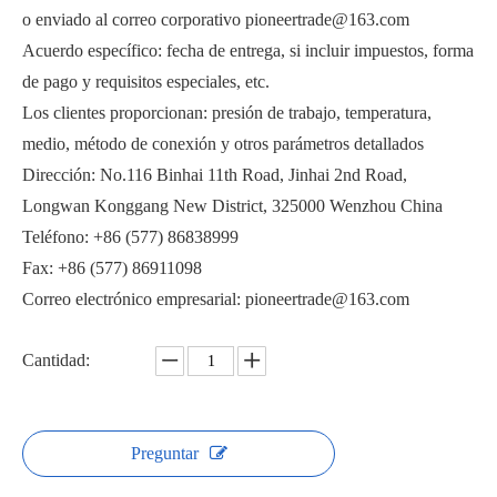
o enviado al correo corporativo pioneertrade@163.com
Acuerdo específico: fecha de entrega, si incluir impuestos, forma
de pago y requisitos especiales, etc.
Los clientes proporcionan: presión de trabajo, temperatura,
medio, método de conexión y otros parámetros detallados
Válvula de bola de ajuste de puerto en V de alto vacío GUD-PSQ
Válvula de bola neumática de alto vacío GUQ-32KF
Dirección: No.116 Binhai 11th Road, Jinhai 2nd Road,
Longwan Konggang New District, 325000 Wenzhou China
Teléfono: +86 (577) 86838999
Fax: +86 (577) 86911098
Correo electrónico empresarial: pioneertrade@163.com
Cantidad:
Preguntar
Válvula de bola eléctrica de alto vacío GUD-32KF
Válvula de bola neumática de alto vacío GUQ-40F