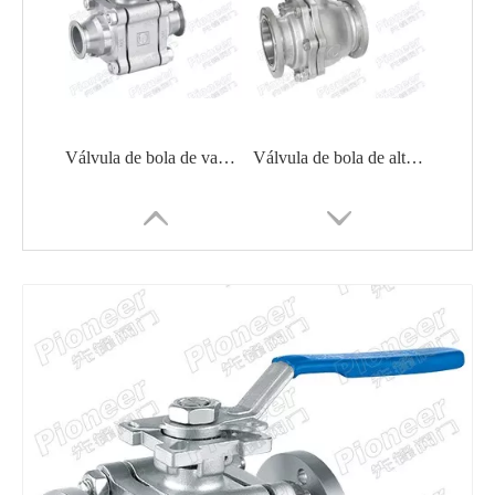
Válvula de bola de vacío 2 vías 3 vías de acero inoxidable
Válvula de bola de alto vacío 2PC Semiconductor farmacéutica
Sistemas semiconductores de válvulas de bola eléctricas de alto vacío
Válvula de bola de brida neumática de alto vacío GUQ-50F