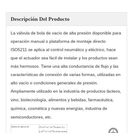
Descripción Del Producto
La válvula de bola de vacío de alta presión disponible para
operación manual o plataforma de montaje directo
ISO5211 se aplica al control neumático y eléctrico, hace
que el actuador sea fácil de instalar y los productos sean
más hermosos. Tiene una alta conductancia de flujo y las
características de conexión de varias formas, utilizadas en
alto vacío o condiciones generales de presión.
Válvula de bola eléctrica de alto vacío GUD-40F
Válvula de bola bridada manual de alto vacío GU-40F
Ampliamente utilizado en la industria de productos lácteos,
vino, biotecnología, alimentos y bebidas, farmacéutica,
química, cosmética y nuevas energías, industria de
semiconductores, etc.
Ámbito de aplicación
5
-4
16
×
10
~6.7
×
10
Pa (hilo 'G')
5
-4
6
×
10
~6.7
×
10
Pa (brida suelta)