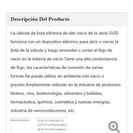
Descripción Del Producto
La válvula de bola eléctrica de alto vacío de la serie GUD
funciona con un dispositivo eléctrico para abrir o cerrar la
bola de la válvula y luego encender o cortar el flujo de
vacío en la tubería de vacío.Tiene una alta conductancia
de flujo, las características de conexión de varias
formas.Se puede utilizar en ambiente con vacío o
Válvula de bola neumática de alto vacío GUQ-32KF
Válvula de bola bridada manual de alto vacío GU-40F
presión.Ampliamente utilizado en la industria de productos
lácteos, vino, biotecnología, alimentos y bebidas,
farmacéutica, química, cosmética y nuevas energías,
industria de semiconductores, etc.
Ámbito de aplicación
5
-4
16
×
10
~6.7
×
10
Pa (hilo 'G')
5
-4
6
×
10
~6.7
×
10
Pa (brida suelta)
5
-4
40
×
10
~6.7
×
10
Pa (soldadura)