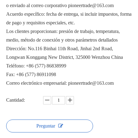
o enviado al correo corporativo pioneertrade@163.com
Acuerdo específico: fecha de entrega, si incluir impuestos, forma
de pago y requisitos especiales, etc.
Los clientes proporcionan: presión de trabajo, temperatura,
medio, método de conexión y otros parámetros detallados
Válvula de bola de brida neumática de alto vacío GUQ-50F
Conductancia de alto flujo de válvula de bola Tri‑Clamp de alto vacío
Dirección: No.116 Binhai 11th Road, Jinhai 2nd Road,
Longwan Konggang New District, 325000 Wenzhou China
Teléfono: +86 (577) 86838999
Fax: +86 (577) 86911098
Correo electrónico empresarial: pioneertrade@163.com
Cantidad:
Preguntar
Válvula de bola de ajuste de puerto en V de alto vacío GUD-PSQ
Válvula de bola eléctrica de alto vacío GUD-40F